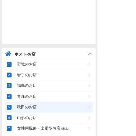
ホスト-お店
宮城のお店
岩手のお店
福島のお店
青森のお店
秋田のお店
山形のお店
女性用風俗・出張型お店
(東北)